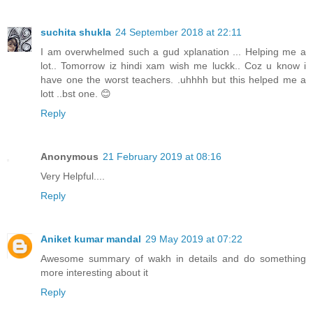
suchita shukla
24 September 2018 at 22:11
I am overwhelmed such a gud xplanation ... Helping me a
lot.. Tomorrow iz hindi xam wish me luckk.. Coz u know i
have one the worst teachers. .uhhhh but this helped me a
lott ..bst one. 😊
Reply
Anonymous
21 February 2019 at 08:16
Very Helpful....
Reply
Aniket kumar mandal
29 May 2019 at 07:22
Awesome summary of wakh in details and do something
more interesting about it
Reply