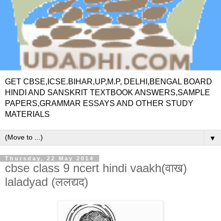
GET CBSE,ICSE.BIHAR,UP,M.P, DELHI,BENGAL BOARD
HINDI AND SANSKRIT TEXTBOOK ANSWERS,SAMPLE
PAPERS,GRAMMAR ESSAYS AND OTHER STUDY
MATERIALS
▼
Thursday, 22 May 2014
cbse class 9 ncert hindi vaakh(वाख)
laladyad (ललद्यद)