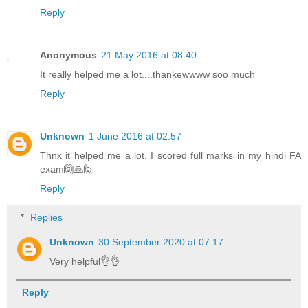
Reply
Anonymous
21 May 2016 at 08:40
It really helped me a lot....thankewwww soo much
Reply
Unknown
1 June 2016 at 02:57
Thnx it helped me a lot. I scored full marks in my hindi FA
exam🙆🙏🙋
Reply
Replies
Unknown
30 September 2020 at 07:17
Very helpful👌👌
Reply