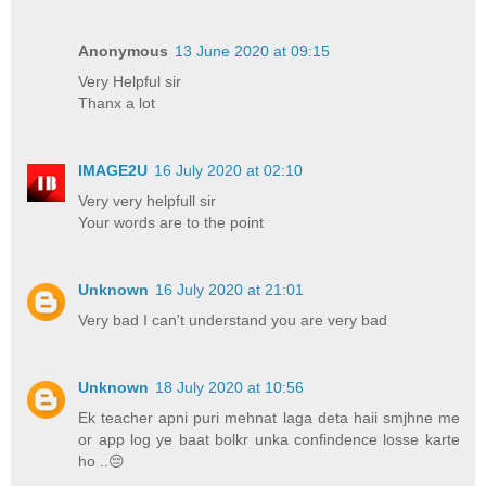
Anonymous
13 June 2020 at 09:15
Very Helpful sir
Thanx a lot
IMAGE2U
16 July 2020 at 02:10
Very very helpfull sir
Your words are to the point
Unknown
16 July 2020 at 21:01
Very bad I can't understand you are very bad
Unknown
18 July 2020 at 10:56
Ek teacher apni puri mehnat laga deta haii smjhne me
or app log ye baat bolkr unka confindence losse karte
ho ..😔