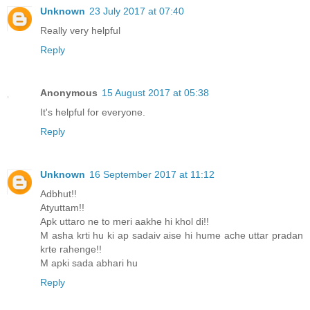
Unknown
23 July 2017 at 07:40
Really very helpful
Reply
Anonymous
15 August 2017 at 05:38
It's helpful for everyone.
Reply
Unknown
16 September 2017 at 11:12
Adbhut!!
Atyuttam!!
Apk uttaro ne to meri aakhe hi khol di!!
M asha krti hu ki ap sadaiv aise hi hume ache uttar pradan
krte rahenge!!
M apki sada abhari hu
Reply