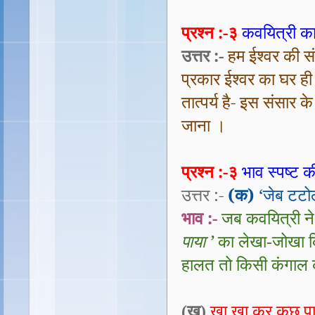
प्रश्न :-३
कवयित्री का 
उत्तर :-
हम ईश्वर की सं
प्रकार ईश्वर का घर ही
तात्पर्य है- इस संसार
जाना ।
प्रश्न :-३
भाव स्पष्ट क
उत्तर :-
(क)
‘जेब टटो
भाव :-
जब कवयित्री ने
पाया ’
का लेखा
-
जोखा क
हालत तो किसी कंगाल 
(ख)
खा खा कर कुछ पाए