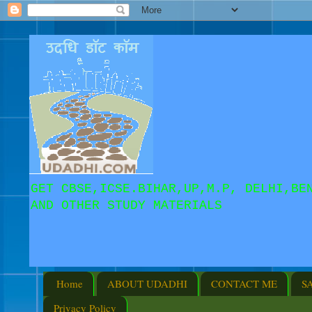
GET CBSE,ICSE.BIHAR,UP,M.P, DELHI,BE
AND OTHER STUDY MATERIALS
Home
ABOUT UDADHI
CONTACT ME
S
Privacy Policy