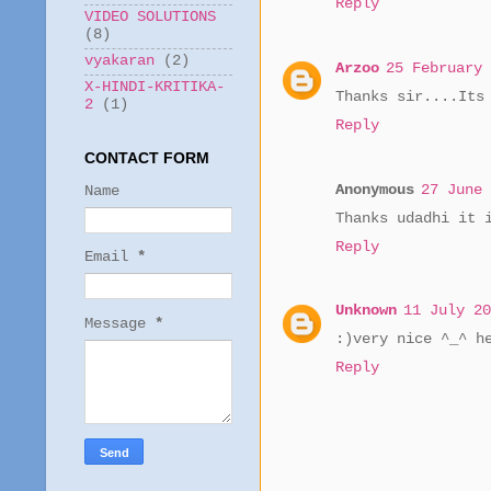
Reply
VIDEO SOLUTIONS
(8)
vyakaran
(2)
Arzoo
25 February 
X-HINDI-KRITIKA-
Thanks sir....Its
2
(1)
Reply
CONTACT FORM
Anonymous
27 June 
Name
Thanks udadhi it 
Reply
Email
*
Unknown
11 July 20
Message
*
:)very nice ^_^ h
Reply