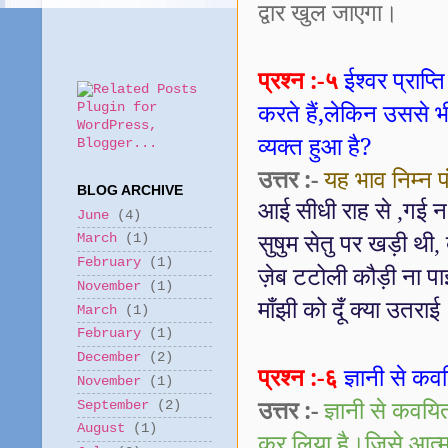
द्वार खुल जाएगा।
प्रश्न :-५
ईश्वर प्राप
करते हैं
,
लेकिन उससे भी ल
व्यक्त हुआ है
?
उत्तर :-
यह भाव निम्न पंक
BLOG ARCHIVE
आई सीधी राह से
,
गई न
June
(4)
सुषुम सेतु पर खड़ी थी
,
March
(1)
February
(1)
ज़ेब टटोली कौड़ी ना पा
November
(1)
माँझी को दूँ क्या उतराई
March
(1)
February
(1)
December
(2)
प्रश्न :-६
ज्ञानी से कवय
November
(1)
उत्तर :-
ज्ञानी से कवयित्
September
(2)
August
(1)
कर लिया है।जिसे आत्मा 