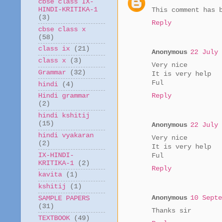
cbse class IX-
HINDI-KRITIKA-1
This comment has 
(3)
Reply
cbse class x
(58)
class ix
(21)
Anonymous
22 July 
class x
(3)
Very nice
Grammar
(32)
It is very help
Ful
hindi
(4)
Reply
Hindi grammar
(2)
hindi kshitij
(15)
Anonymous
22 July 
hindi vyakaran
Very nice
(2)
It is very help
IX-HINDI-
Ful
KRITIKA-1
(2)
Reply
kavita
(1)
kshitij
(1)
Anonymous
10 Septe
SAMPLE PAPERS
(31)
Thanks sir
TEXTBOOK
(49)