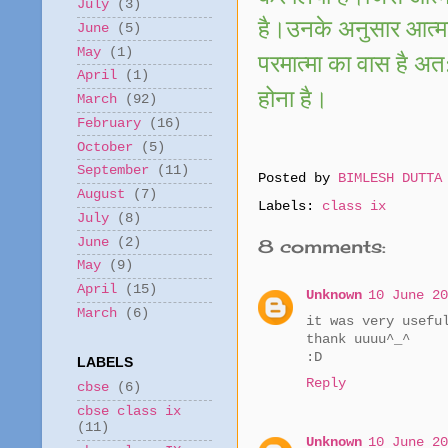
July
(3)
है।उनके अनुसार आत्मज्ञ
June
(5)
May
(1)
परमात्मा का वास है अत
April
(1)
होना है।
March
(92)
February
(16)
October
(5)
September
(11)
Posted by
BIMLESH DUTTA
August
(7)
Labels:
class ix
July
(8)
June
(2)
8 comments:
May
(9)
April
(15)
Unknown
10 June 20
March
(6)
it was very usefu
thank uuuu^_^
:D
LABELS
Reply
cbse
(6)
cbse class ix
(11)
Unknown
10 June 20