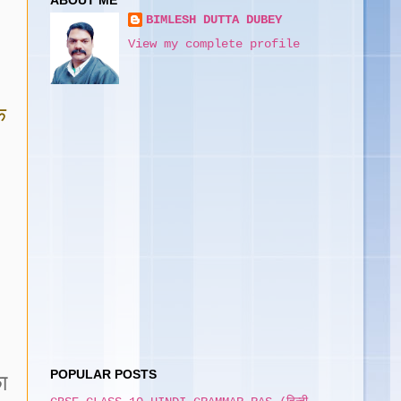
ABOUT ME
BIMLESH DUTTA DUBEY
View my complete profile
ि
POPULAR POSTS
ा