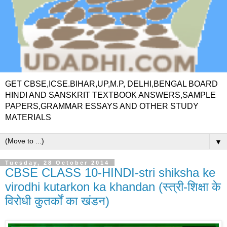
GET CBSE,ICSE.BIHAR,UP,M.P, DELHI,BENGAL BOARD
HINDI AND SANSKRIT TEXTBOOK ANSWERS,SAMPLE
PAPERS,GRAMMAR ESSAYS AND OTHER STUDY
MATERIALS
▼
Tuesday, 28 October 2014
CBSE CLASS 10-HINDI-stri shiksha ke
virodhi kutarkon ka khandan (स्त्री-शिक्षा के
विरोधी कुतर्कों का खंडन)