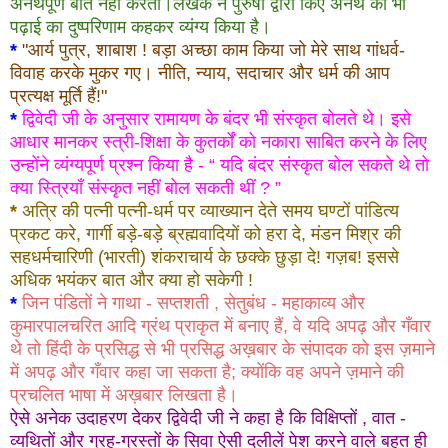
अनर्थपूर्ण बात नहीं करती।लेखक ने पुरुषों द्वारा किए अनर्थ को भी
पढ़ाई का दुष्परिणाम कहकर व्यंग्य किया है।
*
"आर्य पुत्र, शाबाश ! बड़ा अच्छा काम किया जो मेरे साथ गांधर्व-
विवाह करके मुकर गए। नीति, न्याय, सदाचार और धर्म की आप
प्रत्यक्ष मूर्ति हैं!"
*
द्विवेदी जी के अनुसार रामायण के बंदर भी संस्कृत बोलते थे। इसे
आधार मानकर स्त्री-शिक्षा के कुतर्कों को नकारा साबित करने के लिए
उन्होंने व्यंग्यपूर्ण प्रश्न किया है - “ यदि बंदर संस्कृत बोल सकते थे तो
क्या स्त्रियाँ संस्कृत नहीं बोल सकती थीं ? ”
*
अत्रि की पत्नी पत्नी-धर्म पर व्याख्यान देते समय घण्टों पांडित्य
प्रकट करे, गार्गी बड़े-बड़े ब्रह्मवादियों को हरा दे, मंडन मिश्र की
सहधर्मचारिणी (भारती) शंकराचार्य के छक्के छुड़ा दे! गज़ब! इससे
अधिक भयंकर बात और क्या हो सकेगी !
*
जिन पंडितों ने गाथा - सप्तशती , सेतुबंध - महाकाव्य और
कुमारपालचरित आदि ग्रंथ प्राकृत में बनाए हैं, वे यदि अपढ़ और गँवार
थे तो हिंदी के प्रसिद्ध से भी प्रसिद्ध अख़बार
के
संपादक को इस ज़माने
में अपढ़ और गँवार कहा जा सकता है; क्योंकि वह अपने ज़माने की
प्रचलित भाषा में अख़बार लिखता है।
ऐसे अनेक उदाहरण देकर द्विवेदी जी ने कहा है कि विक्षिप्तों , वात -
व्यथितों और ग्रह-ग्रस्तों के सिवा ऐसी दलीलें पेश करने वाले बहुत ही