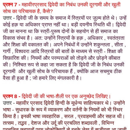
प्रश्न 7 -
महावीरप्रसाद द्विवेदी का निबंध उनकी दूरगामी और खुली
सोच का परिचायक है, कैसे?
उत्तर -
द्विवेदी जी के समय के समाज में स्त्रियों पर ज़ुल्म होते थे। उन्हें
कोई हक़ या अधिकार प्राप्त नहीं था। बड़ी दयनीय स्थिति थी। द्विवेदी
जी का मानना था कि स्त्री-पुरूष दोनों के सहयोग से ही समाज का
विकास संभव है। अत: उन्होंने स्त्रियों के हक़ , अधिकार , स्वतंत्रता
और शिक्षा की वकालत की। अपने निबंधों में उन्होंने शकुन्तला , सीता ,
गार्गी , विश्ववरा आदि स्त्रियों की बातों के माध्यम से स्त्री - शिक्षा की
सिफ़ारिश की। नियमों और परम्पराओं को तोड़ने और छोड़ने कीबात
की। निश्चित रूप से कहा जा सकता है कि द्विवेदी जी के निबंध उनकी
दूरगामी और खुली सोच के परिचायक हैं , क्योंकि आज सचमुच ठीक
वैसा ही हुआ है ; जो हमारे लिए मंगलकारी है।
प्रश्न 8 -
द्विवेदी जी की भाषा-शैली पर एक अनुच्छेद लिखिए।
उत्तर -
महावीर प्रसाद द्विवेदी हिन्दी के मूर्धन्य साहित्यकार थे। उन्होंने
भाषा - सुधारक के रूप में व्याकरण और वर्तनी के नियमों को भी स्थिर
किया है। इनकी भाषा व्यवहारिक , सरल , प्रवाहमयी और सहज थी।
तत्सम , तद्भव , देशज और उर्दू की प्रचलित शब्दावली , विभिन्न
प्रचलित कहावतों एवम् लोकोक्तियों से इनके लेख में सजीवता आ जाती