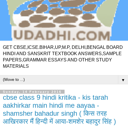
GET CBSE,ICSE.BIHAR,UP,M.P, DELHI,BENGAL BOARD
HINDI AND SANSKRIT TEXTBOOK ANSWERS,SAMPLE
PAPERS,GRAMMAR ESSAYS AND OTHER STUDY
MATERIALS
▼
Sunday, 14 February 2016
cbse class 9 hindi kritika - kis tarah
aakhirkar main hindi me aayaa -
shamsher bahadur singh ( किस तरह
आखिरकार मैं हिन्दी में आया-शमशेर बहादुर सिंह )