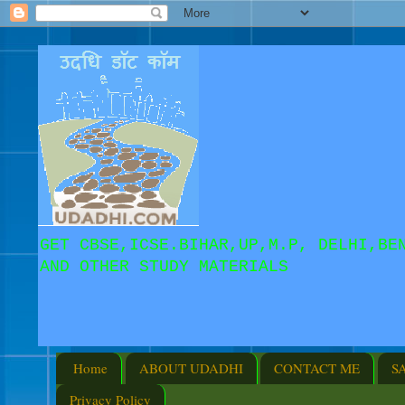
GET CBSE,ICSE.BIHAR,UP,M.P, DELHI,BE
AND OTHER STUDY MATERIALS
Home
ABOUT UDADHI
CONTACT ME
S
Privacy Policy