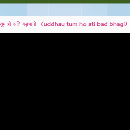
तुम हो अति बड़भागी। (uddhau tum ho ati bad bhagi)