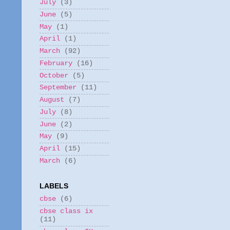
July
(3)
June
(5)
May
(1)
April
(1)
March
(92)
February
(16)
October
(5)
September
(11)
August
(7)
July
(8)
June
(2)
May
(9)
April
(15)
March
(6)
LABELS
cbse
(6)
cbse class ix
(11)