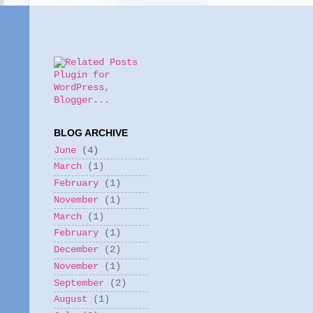
BLOG ARCHIVE
June
(4)
March
(1)
February
(1)
November
(1)
March
(1)
February
(1)
December
(2)
November
(1)
September
(2)
August
(1)