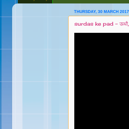
THURSDAY, 30 MARCH 2017
surdas ke pad - ऊधौ,