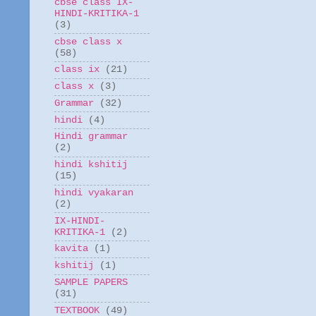
cbse class IX-
HINDI-KRITIKA-1
(3)
cbse class x
(58)
class ix
(21)
class x
(3)
Grammar
(32)
hindi
(4)
Hindi grammar
(2)
hindi kshitij
(15)
hindi vyakaran
(2)
IX-HINDI-
KRITIKA-1
(2)
kavita
(1)
kshitij
(1)
SAMPLE PAPERS
(31)
TEXTBOOK
(49)