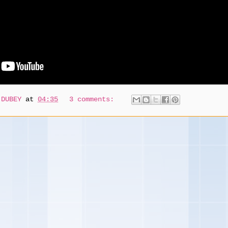
 DUBEY
at
04:35
3 comments: