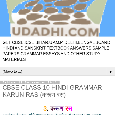
GET CBSE,ICSE.BIHAR,UP,M.P, DELHI,BENGAL BOARD
HINDI AND SANSKRIT TEXTBOOK ANSWERS,SAMPLE
PAPERS,GRAMMAR ESSAYS AND OTHER STUDY
MATERIALS
▼
Friday, 19 September 2014
CBSE CLASS 10 HINDI GRAMMAR
KARUN RAS (करूण रस)
3
.
क
रू
ण
र
स