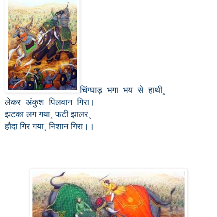
चिंग्घाड़ भगा भय से हाथी¸
लेकर अंकुश पिलवान गिरा।
झटका लग गया¸ फटी झालर¸
हौदा गिर गया¸ निशान गिरा।।