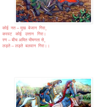
कोई नत – मुख बेजान गिरा¸
करवट कोई उत्तान गिरा।
रण – बीच अमित भीषणता से¸
लड़ते – लड़ते बलवान गिरा।।