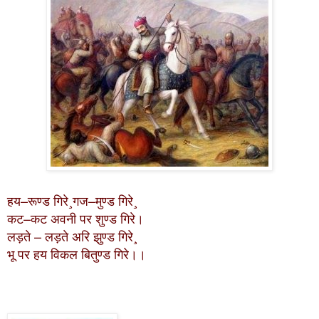
हय–रूण्ड गिरे¸गज–मुण्ड गिरे¸
कट–कट अवनी पर शुण्ड गिरे।
लड़ते – लड़ते अरि झुण्ड गिरे¸
भू पर हय विकल बितुण्ड गिरे।।