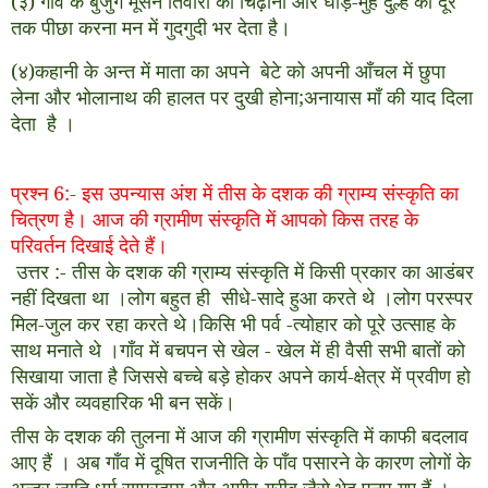
(
३
)
गाँव के बुजुर्ग मूसन तिवारी को चिढ़ाना और घोड़
-
मुँहे दुल्हे का दूर
तक पीछा करना मन में गुदगुदी भर देता है।
(
४
)
कहानी के अन्त में माता का अपने बेटे को अपनी आँचल में छुपा
लेना और भोलानाथ की हालत पर दुखी होना
;
अनायास माँ की याद दिला
देता है ।
प्रश्न 6
:-
इस उपन्यास अंश में तीस के दशक की ग्राम्य संस्कृति का
चित्रण है। आज की ग्रामीण संस्कृति में आपको किस तरह के
परिवर्तन दिखाई देते हैं।
उत्तर
:-
तीस के दशक की ग्राम्य संस्कृति में किसी प्रकार का आडंबर
नहीं दिखता था ।लोग बहुत ही सीधे
-
सादे हुआ करते थे ।लोग परस्पर
मिल
-
जुल कर रहा करते थे।किसि भी पर्व
-
त्योहार को पूरे उत्साह के
साथ मनाते थे ।गाँव में बचपन से खेल
-
खेल में ही वैसी सभी बातों को
सिखाया जाता है जिससे बच्चे बड़े होकर अपने कार्य
-
क्षेत्र में प्रवीण हो
सकें और व्यवहारिक भी बन सकें।
तीस के दशक की तुलना में आज की ग्रामीण संस्कृति में काफी बदलाव
आए हैं । अब गाँव में दूषित राजनीति के पाँव पसारने के कारण लोगों के
अन्दर जाति
,
धर्म
,
सम्प्रदाय और अमीर
-
गरीब जैसे भेद पनप गए हैं ।